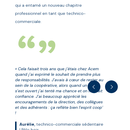
qui a entamé un nouveau chapitre
professionnel en tant que technico-
commerciale.
« Cela faisait trois ans que j’étais chez Acem
quand j’ai exprimé le souhait de prendre plus
de responsabilités. J’avais à cœur de rester au
sein de la coopérative, alors quand un poste
s’est ouvert j’ai tenté ma chance et on m’a fait
confiance. J’ai beaucoup apprécié les
encouragements de la direction, des collègues
et des adhérents : ça reflète bien l’esprit coop’
!
Aurélie,
technico-commerciale sédentaire
es
«
| Pôle bois.