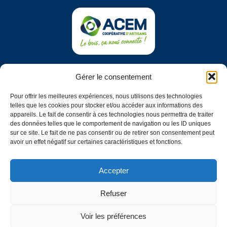
COOPÉRATIVE ACEM
Gérer le consentement
Impasse du vieil étang
79200 Châtillon-sur-Thouet
Pour offrir les meilleures expériences, nous utilisons des technologies
telles que les cookies pour stocker et/ou accéder aux informations des
NOUS CONTACTER
appareils. Le fait de consentir à ces technologies nous permettra de traiter
des données telles que le comportement de navigation ou les ID uniques
sur ce site. Le fait de ne pas consentir ou de retirer son consentement peut
SUIVEZ-NOUS
avoir un effet négatif sur certaines caractéristiques et fonctions.
Découvrez nos dernières actualités
sur les réseaux sociaux !
Accepter
Refuser
Voir les préférences
MENTIONS LÉGALES